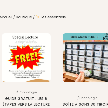
Accueil
/
Boutique
/
Les essentiels
Ce
produit
a
plusieurs
variations.
Les
options
peuvent
être
choisies
sur
1/ Phonologie
la
1/ Phonologie
GUIDE GRATUIT : LES 5
page
ÉTAPES VERS LA LECTURE
BOÎTE À SONS 30 TIROI
du