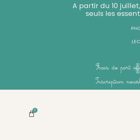
Aller
A partir du 10 juill
au
seuls les essent
contenu
PHO
LE
Frais de port of
Inscription new
0
Panier