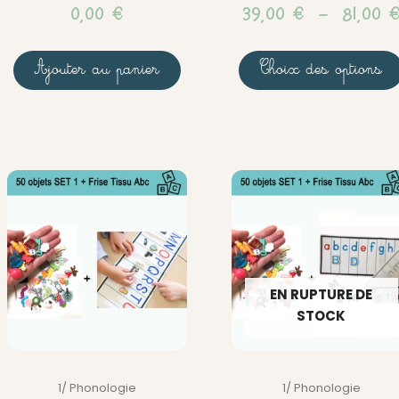
0,00
€
39,00
€
–
81,00
produit
Ajouter au panier
Choix des options
EN RUPTURE DE
STOCK
1/ Phonologie
1/ Phonologie