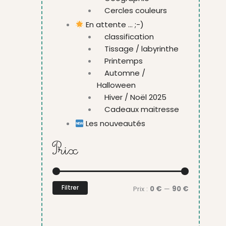
Cercles couleurs
En attente ... ;-)
classification
Tissage / labyrinthe
Printemps
Automne /
Halloween
Hiver / Noël 2025
Cadeaux maitresse
Les nouveautés
Prix
Prix
Prix
min
max
Filtrer
Prix :
0 €
—
90 €