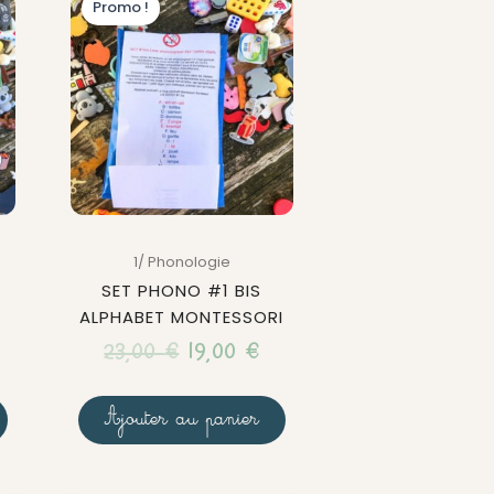
Promo !
prix
prix
initial
actuel
était :
est :
23,00 €.
19,00 €.
1/ Phonologie
SET PHONO #1 BIS
ALPHABET MONTESSORI
23,00
€
19,00
€
Ajouter au panier