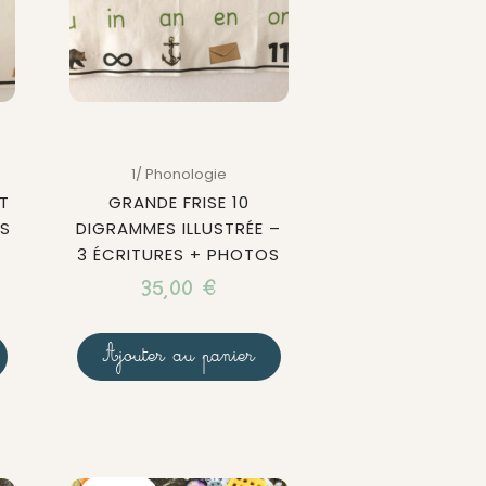
1/ Phonologie
T
GRANDE FRISE 10
ES
DIGRAMMES ILLUSTRÉE –
3 ÉCRITURES + PHOTOS
35,00
€
Ajouter au panier
Le
Le