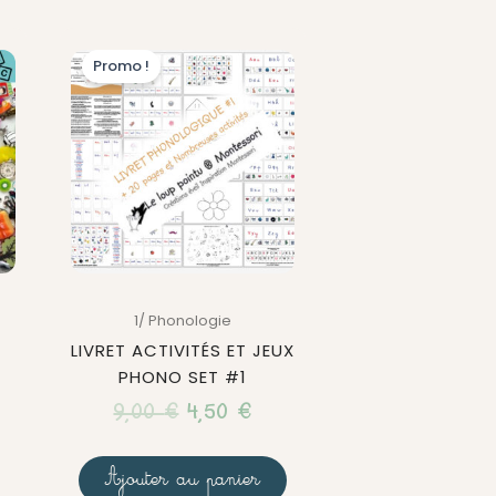
Le
Le
Promo !
prix
prix
initial
actuel
était :
est :
9,00 €.
4,50 €.
1/ Phonologie
LIVRET ACTIVITÉS ET JEUX
PHONO SET #1
9,00
€
4,50
€
Ajouter au panier