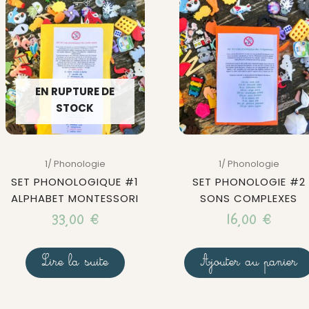
EN RUPTURE DE
STOCK
1/ Phonologie
1/ Phonologie
SET PHONOLOGIQUE #1
SET PHONOLOGIE #2
ALPHABET MONTESSORI
SONS COMPLEXES
33,00
€
16,00
€
Lire la suite
Ajouter au panier