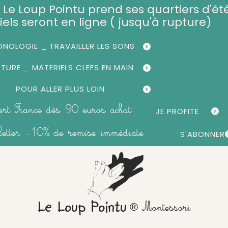
et, Le Loup Pointu prend ses quartiers d'été
iels seront en ligne ( jusqu'à rupture)
NOLOGIE _ TRAVAILLER LES SONS
CTURE _ MATERIELS CLEFS EN MAIN
POUR ALLER PLUS LOIN
fert France dès 90 euros achat
JE PROFITE
sletter -10% de remise immédiate
S'ABONNER
® Montessori
Le Loup Pointu