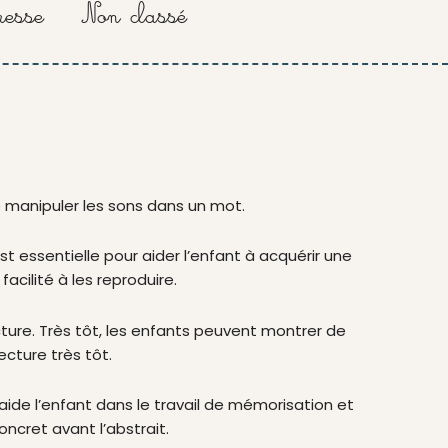
esse
Non classé
k
a
-
m
f
e manipuler les sons dans un mot.
st essentielle pour aider l’enfant à acquérir une
cilité à les reproduire.
ecture. Très tôt, les enfants peuvent montrer de
ecture très tôt.
aide l’enfant dans le travail de mémorisation et
ncret avant l’abstrait.