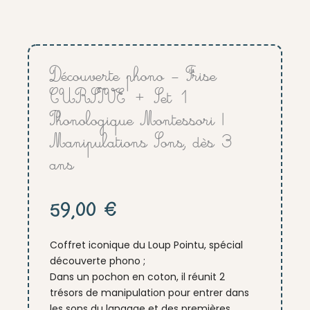
Découverte phono – Frise
CURSIVE + Set 1
Phonologique Montessori |
Manipulations Sons, dès 3
ans
59,00
€
Coffret iconique du Loup Pointu, spécial
découverte phono ;
Dans un pochon en coton, il réunit 2
trésors de manipulation pour entrer dans
les sons du langage et des premières