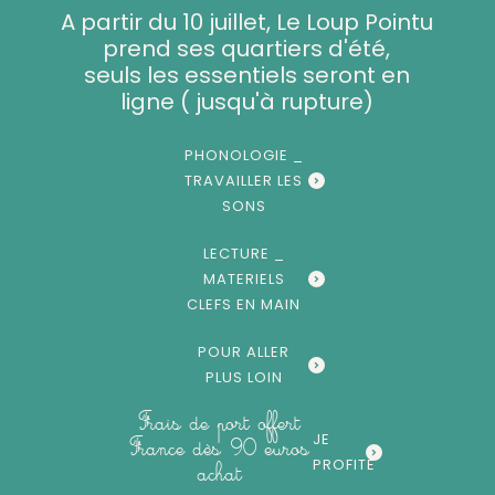
Aller
A partir du 10 juillet, Le Loup Pointu
au
prend ses quartiers d'été,
contenu
seuls les essentiels seront en
ligne ( jusqu'à rupture)
PHONOLOGIE _
TRAVAILLER LES
SONS
LECTURE _
MATERIELS
CLEFS EN MAIN
POUR ALLER
PLUS LOIN
Frais de port offert
JE
France dès 90 euros
PROFITE
achat