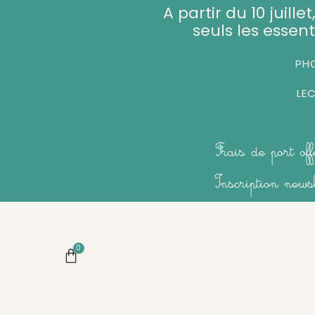
Aller
A partir du 10 juill
au
seuls les essent
contenu
PHO
LE
Frais de port of
Inscription new
0
Panier