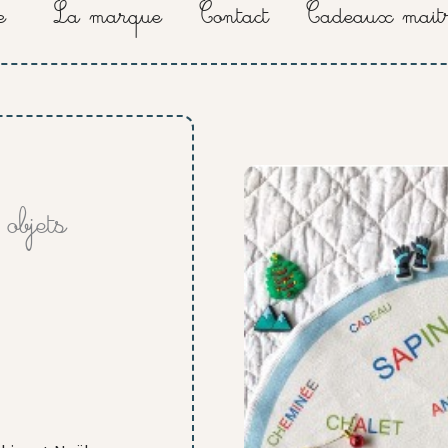
e
La marque
Contact
Cadeaux maitr
objets