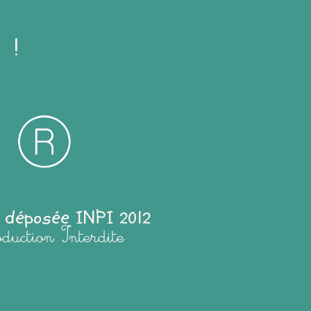
 !
 déposée INPI 2012
oduction Interdite