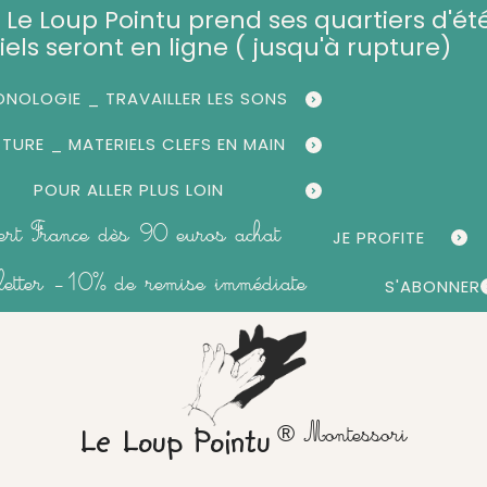
et, Le Loup Pointu prend ses quartiers d'été
iels seront en ligne ( jusqu'à rupture)
NOLOGIE _ TRAVAILLER LES SONS
CTURE _ MATERIELS CLEFS EN MAIN
POUR ALLER PLUS LOIN
fert France dès 90 euros achat
JE PROFITE
sletter -10% de remise immédiate
S'ABONNER
® Montessori
Le Loup Pointu