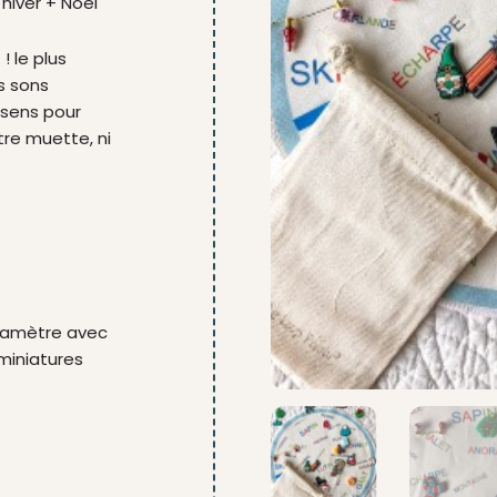
hiver + Noël
! le plus
s sons
 sens pour
ttre muette, ni
diamètre avec
 miniatures