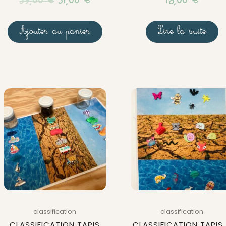
39,00
€
31,00
€
18,00
€
Ajouter au panier
Lire la suite
classification
classification
CLASSIFICATION TAPIS
CLASSIFICATION TAPIS