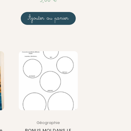
3,00
€
Ajouter au panier
Géographie
 +
BONUS MOI DANS LE