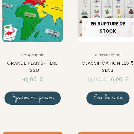
était :
es
18,00 €.
16
EN RUPTURE DE
STOCK
Géographie
classification
GRANDE PLANISPHÈRE
CLASSIFICATION LES 
TISSU
SENS
42,00
€
18,00
€
16,00
€
Ajouter au panier
Lire la suite