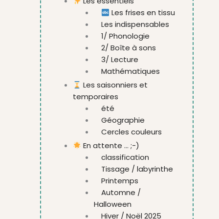
Les essentiels
Les frises en tissu
Les indispensables
1/ Phonologie
2/ Boîte à sons
3/ Lecture
Mathématiques
Les saisonniers et
temporaires
été
Géographie
Cercles couleurs
En attente ... ;-)
classification
Tissage / labyrinthe
Printemps
Automne /
Halloween
Hiver / Noël 2025