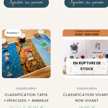
Ajouter au panier
Ajouter au panier
Le
Le
Promo !
prix
prix
initial
actuel
était :
est :
39,00 €.
31,00 €.
EN RUPTURE DE
STOCK
classification
classification
CLASSIFICATION TAPIS
CLASSIFICATION VIVAN
+VÉHICULES + ANIMAUX
NON VIVANT