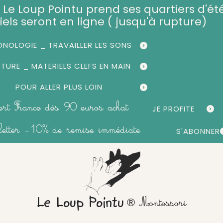
et, Le Loup Pointu prend ses quartiers d'été
iels seront en ligne ( jusqu'à rupture)
NOLOGIE _ TRAVAILLER LES SONS
CTURE _ MATERIELS CLEFS EN MAIN
POUR ALLER PLUS LOIN
fert France dès 90 euros achat
JE PROFITE
sletter -10% de remise immédiate
S'ABONNER
® Montessori
Le Loup Pointu