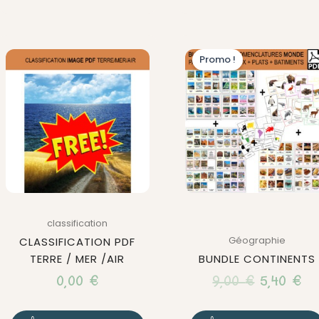
Le
Le
Promo !
prix
pr
initial
ac
était :
est
9,00 €.
5,
classification
Géographie
CLASSIFICATION PDF
TERRE / MER /AIR
BUNDLE CONTINENTS
0,00
€
9,00
€
5,40
€