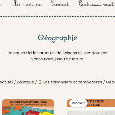
e
La marque
Contact
Cadeaux maitr
Géographie
Retrouvez ici les produits de saisons et temporaires
Vente flash, jusqu’à rupture.
Accueil
/
Boutique
/
Les saisonniers et temporaires
/ Géo
Le
L
Promo !
prix
pr
initial
ac