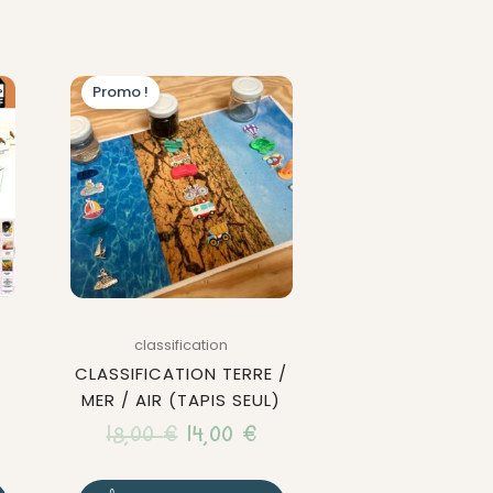
Le
Le
Promo !
ix
prix
prix
tuel
initial
actuel
 :
était :
est :
40 €.
18,00 €.
14,00 €.
classification
CLASSIFICATION TERRE /
MER / AIR (TAPIS SEUL)
18,00
€
14,00
€