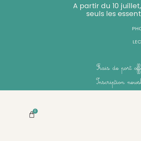
Aller
A partir du 10 juill
au
seuls les essent
contenu
PHO
LE
Frais de port of
Inscription new
0
Panier