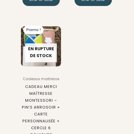
Le
Le
Promo !
prix
prix
initial
actuel
EN RUPTURE
était :
est :
DE STOCK
49,50 €.
39,00 €.
Cadeaux maitresse
CADEAU MERCI
MAÎTRESSE
MONTESSORI –
PIN’S ARROSOIR +
CARTE
PERSONNALISÉE +
CERCLE 6