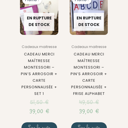
prix
prix
prix
prix
initial
actuel
initial
actuel
EN RUPTURE
EN RUPTURE
était :
est :
était :
est :
DE STOCK
DE STOCK
51,50 €.
39,00 €.
49,50 €.
39,00 €.
Cadeaux maitresse
Cadeaux maitresse
CADEAU MERCI
CADEAU MERCI
MAÎTRESSE
MAÎTRESSE
MONTESSORI –
MONTESSORI –
PIN’S ARROSOIR +
PIN’S ARROSOIR +
CARTE
CARTE
PERSONNALISÉE +
PERSONNALISÉE +
SET 1
FRISE ALPHABET
51,50
€
49,50
€
39,00
€
39,00
€
Lire la suite
Lire la suite