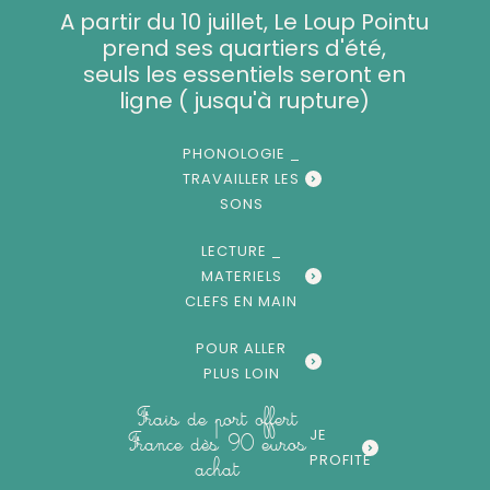
Aller
A partir du 10 juillet, Le Loup Pointu
au
prend ses quartiers d'été,
contenu
seuls les essentiels seront en
ligne ( jusqu'à rupture)
PHONOLOGIE _
TRAVAILLER LES
SONS
LECTURE _
MATERIELS
CLEFS EN MAIN
POUR ALLER
PLUS LOIN
Frais de port offert
JE
France dès 90 euros
PROFITE
achat