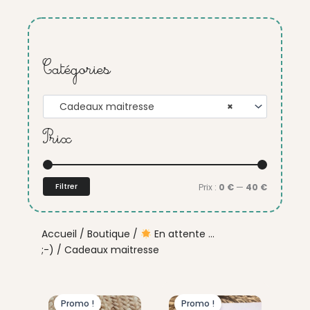
Catégories
Cadeaux maitresse
×
Prix
Prix
Prix
min
max
Filtrer
Prix :
0 €
—
40 €
Accueil
/
Boutique
/
En attente ...
;-)
/ Cadeaux maitresse
Le
Le
Le
Le
Promo !
Promo !