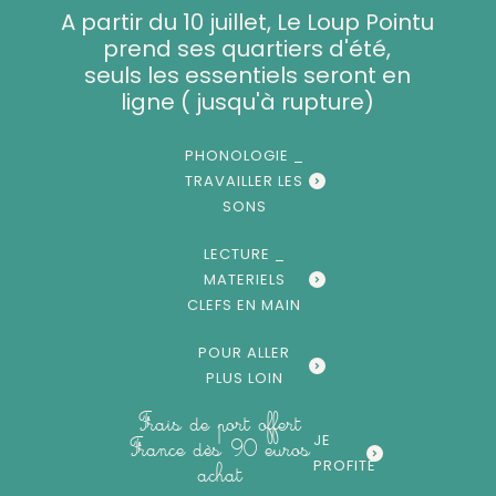
Aller
A partir du 10 juillet, Le Loup Pointu
au
prend ses quartiers d'été,
contenu
seuls les essentiels seront en
ligne ( jusqu'à rupture)
PHONOLOGIE _
TRAVAILLER LES
SONS
LECTURE _
MATERIELS
CLEFS EN MAIN
POUR ALLER
PLUS LOIN
Frais de port offert
JE
France dès 90 euros
PROFITE
achat