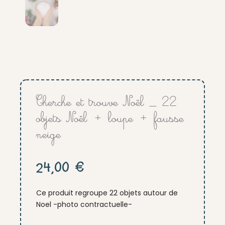
Cherche et trouve Noël _ 22
objets Noël + loupe + fausse
neige
24,00
€
Ce produit regroupe 22 objets autour de
Noel -photo contractuelle-