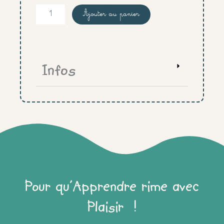
quantité
Ajouter au panier
de
tapis
alphabet
script
Infos
Pour qu'Apprendre rime avec
Plaisir !