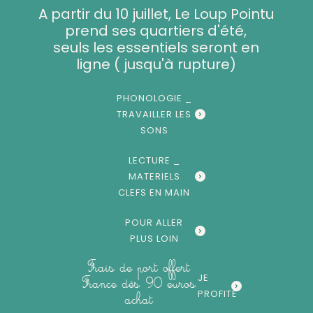
Aller
A partir du 10 juillet, Le Loup Pointu
au
prend ses quartiers d'été,
contenu
seuls les essentiels seront en
ligne ( jusqu'à rupture)
PHONOLOGIE _
TRAVAILLER LES
SONS
LECTURE _
MATERIELS
CLEFS EN MAIN
POUR ALLER
PLUS LOIN
Frais de port offert
JE
France dès 90 euros
PROFITE
achat