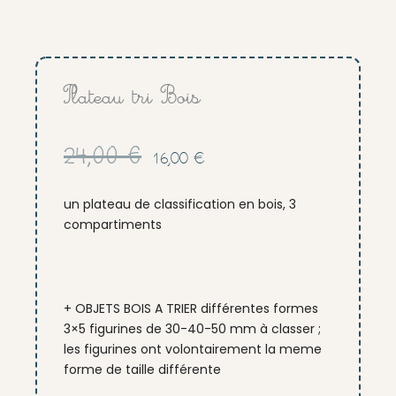
Plateau tri Bois
Le
Le
24,00
€
16,00
€
prix
prix
initial
actuel
un plateau de classification en bois, 3
était :
est :
compartiments
24,00 €.
16,00 €.
+ OBJETS BOIS A TRIER différentes formes
3×5 figurines de 30-40-50 mm à classer ;
les figurines ont volontairement la meme
forme de taille différente