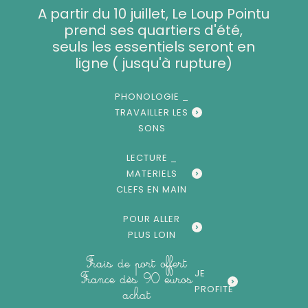
Aller
A partir du 10 juillet, Le Loup Pointu
au
prend ses quartiers d'été,
contenu
seuls les essentiels seront en
ligne ( jusqu'à rupture)
PHONOLOGIE _
TRAVAILLER LES
SONS
LECTURE _
MATERIELS
CLEFS EN MAIN
POUR ALLER
PLUS LOIN
Frais de port offert
JE
France dès 90 euros
PROFITE
achat