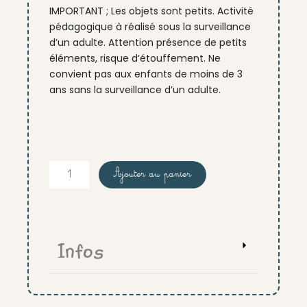
IMPORTANT ; Les objets sont petits. Activité
pédagogique à réalisé sous la surveillance
d’un adulte. Attention présence de petits
éléments, risque d’étouffement. Ne
convient pas aux enfants de moins de 3
ans sans la surveillance d’un adulte.
quantité
Ajouter au panier
de
Classification
tapis
+véhicules
Infos