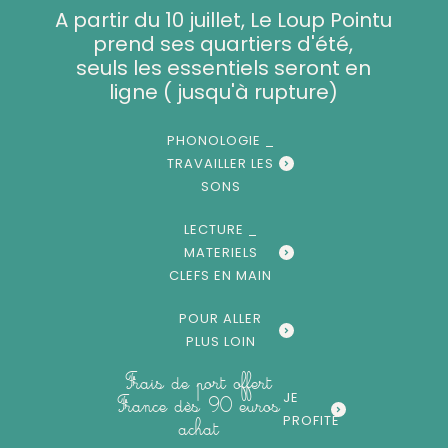
Aller
A partir du 10 juillet, Le Loup Pointu
au
prend ses quartiers d'été,
contenu
seuls les essentiels seront en
ligne ( jusqu'à rupture)
PHONOLOGIE _
TRAVAILLER LES
SONS
LECTURE _
MATERIELS
CLEFS EN MAIN
POUR ALLER
PLUS LOIN
Frais de port offert
JE
France dès 90 euros
PROFITE
achat