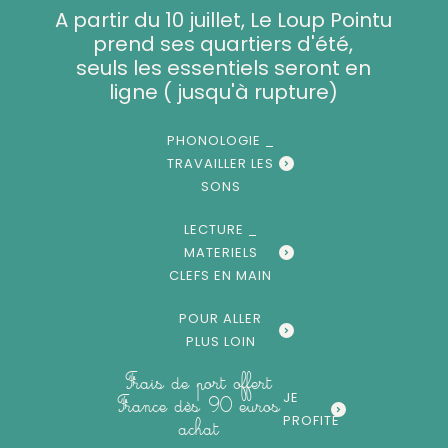
Aller
A partir du 10 juillet, Le Loup Pointu
au
prend ses quartiers d'été,
contenu
seuls les essentiels seront en
ligne ( jusqu'à rupture)
PHONOLOGIE _
TRAVAILLER LES
SONS
LECTURE _
MATERIELS
CLEFS EN MAIN
POUR ALLER
PLUS LOIN
Frais de port offert
JE
France dès 90 euros
PROFITE
achat