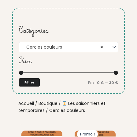
Catégories
Cercles couleurs
×
Prix
Prix
Prix
min
max
Filtrer
Prix :
0 €
—
30 €
Accueil
/
Boutique
/
Les saisonniers et
temporaires
/ Cercles couleurs
Ce
Plage
Le
Le
produit
Promo !