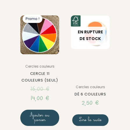
Le
Le
Promo !
prix
prix
actuel
initial
EN RUPTURE
DE STOCK
est :
était :
14,00 €.
16,00 €.
Cercles couleurs
CERCLE 11
COULEURS (SEUL)
Cercles couleurs
16,00
€
DÉ 6 COULEURS
14,00
€
2,50
€
Ajouter au
panier
Lire la suite