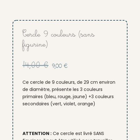
Cercle 9 couleurs (sans
figurine)
Le
Le
14,00
€
9,00
€
prix
prix
initial
actuel
Ce cercle de 9 couleurs, de 29 cm environ
était :
est :
de diamètre, présente les 3 couleurs
14,00 €.
9,00 €.
primaires (bleu, rouge, jaune) +3 couleurs
secondaires (vert, violet, orange)
ATTENTION :
Ce cercle est livré SANS