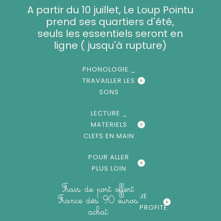
Aller
A partir du 10 juillet, Le Loup Pointu
au
prend ses quartiers d'été,
contenu
seuls les essentiels seront en
ligne ( jusqu'à rupture)
PHONOLOGIE _
TRAVAILLER LES
SONS
LECTURE _
MATERIELS
CLEFS EN MAIN
POUR ALLER
PLUS LOIN
Frais de port offert
JE
France dès 90 euros
PROFITE
achat