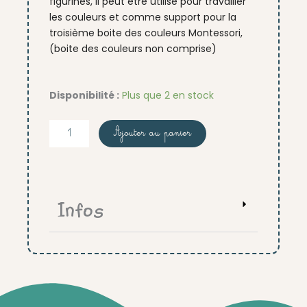
figurines, il peut être utilisé pour travailler
les couleurs et comme support pour la
troisième boite des couleurs Montessori,
(boite des couleurs non comprise)
quantité
Disponibilité :
Plus que 2 en stock
de
Cercle
Ajouter au panier
9
couleurs
(sans
figurine)
Infos