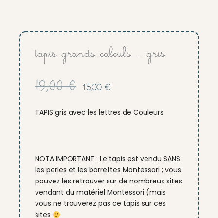
tapis grands calculs – gris
Le
Le
19,00
€
15,00
€
prix
prix
initial
actuel
TAPIS gris avec les lettres de Couleurs
était :
est :
19,00 €.
15,00 €.
NOTA IMPORTANT : Le tapis est vendu SANS
les perles et les barrettes Montessori ; vous
pouvez les retrouver sur de nombreux sites
vendant du matériel Montessori (mais
vous ne trouverez pas ce tapis sur ces
sites