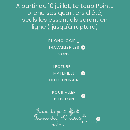
Aller
A partir du 10 juillet, Le Loup Pointu
au
prend ses quartiers d'été,
contenu
seuls les essentiels seront en
ligne ( jusqu'à rupture)
PHONOLOGIE _
TRAVAILLER LES
SONS
LECTURE _
MATERIELS
CLEFS EN MAIN
POUR ALLER
PLUS LOIN
Frais de port offert
JE
France dès 90 euros
PROFITE
achat