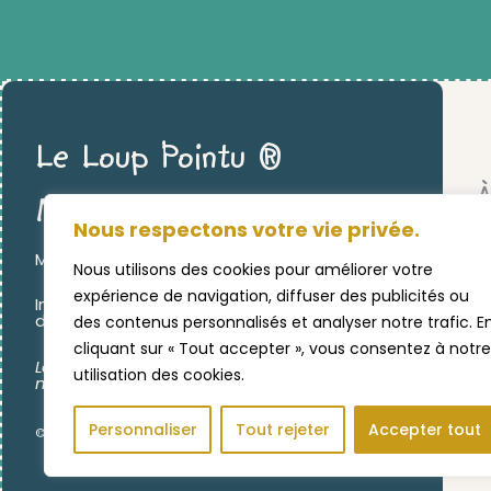
Le Loup Pointu ®
À
Montessori
Nous respectons votre vie privée.
MATÉRIEL ÉDUCATIF & PÉDAGOGIQUE
L
Nous utilisons des cookies pour améliorer votre
expérience de navigation, diffuser des publicités ou
Inspiration MONTESSORI pour PROFESSIONNELS
L
de la PETITE ENFANCE et / ou à LA MAISON.
des contenus personnalisés et analyser notre trafic. E
cliquant sur « Tout accepter », vous consentez à notre
C
Langage, miniatures,
phonologie,
utilisation des cookies.
mathématiques, activités sensorielles …
Personnaliser
Tout rejeter
Accepter tout
©2024 LE LOUP POINTU ♡ UNE CRÉATION
EVERANDYOU