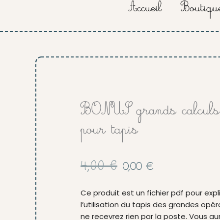
Accueil
Boutiqu
BONUS grands calculs
pour tapis
Le
Le
4,00
€
0,00
€
prix
prix
initial
actuel
Ce produit est un fichier pdf pour expl
était :
est :
l’utilisation du tapis des grandes opér
4,00 €.
0,00 €.
ne recevrez rien par la poste. Vous aur