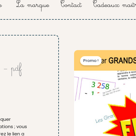
e
La marque
Contact
Cadeaux maitr
Promo !
 – pdf
iquer
ations ; vous
ez le lien a