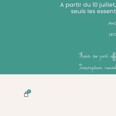
Aller
A partir du 10 juill
au
seuls les essent
contenu
PHO
LE
Frais de port of
Inscription new
0
Panier