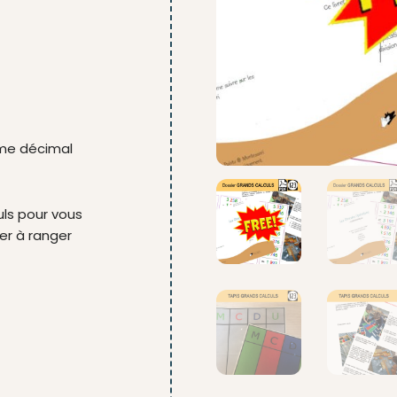
ème décimal
uls pour vous
der à ranger