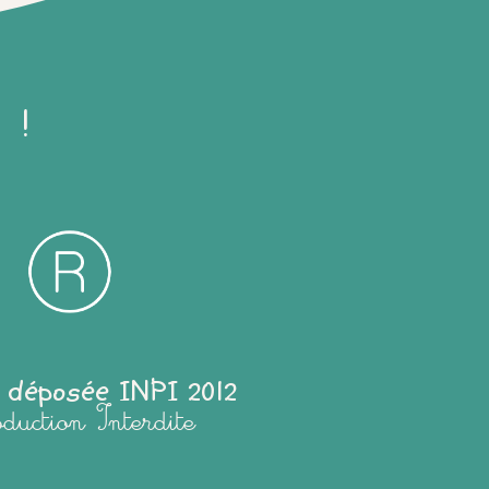
 !
 déposée INPI 2012
oduction Interdite