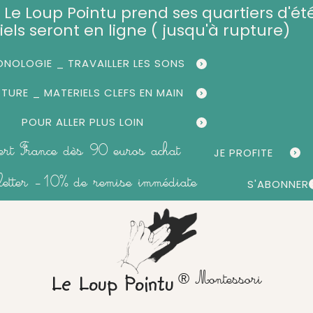
et, Le Loup Pointu prend ses quartiers d'été
iels seront en ligne ( jusqu'à rupture)
NOLOGIE _ TRAVAILLER LES SONS
CTURE _ MATERIELS CLEFS EN MAIN
POUR ALLER PLUS LOIN
fert France dès 90 euros achat
JE PROFITE
sletter -10% de remise immédiate
S'ABONNER
® Montessori
Le Loup Pointu