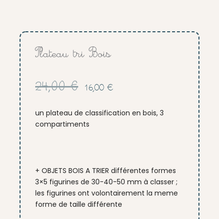
Plateau tri Bois
Le
Le
24,00
€
16,00
€
prix
prix
initial
actuel
un plateau de classification en bois, 3
était :
est :
compartiments
24,00 €.
16,00 €.
+ OBJETS BOIS A TRIER différentes formes
3×5 figurines de 30-40-50 mm à classer ;
les figurines ont volontairement la meme
forme de taille différente