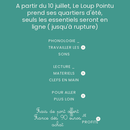
Aller
A partir du 10 juillet, Le Loup Pointu
au
prend ses quartiers d'été,
contenu
seuls les essentiels seront en
ligne ( jusqu'à rupture)
PHONOLOGIE _
TRAVAILLER LES
SONS
LECTURE _
MATERIELS
CLEFS EN MAIN
POUR ALLER
PLUS LOIN
Frais de port offert
JE
France dès 90 euros
PROFITE
achat