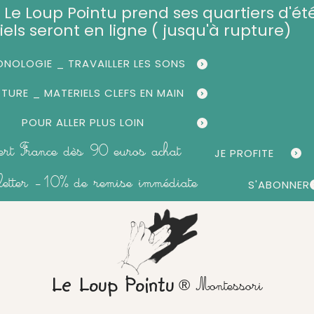
et, Le Loup Pointu prend ses quartiers d'été
iels seront en ligne ( jusqu'à rupture)
NOLOGIE _ TRAVAILLER LES SONS
CTURE _ MATERIELS CLEFS EN MAIN
POUR ALLER PLUS LOIN
fert France dès 90 euros achat
JE PROFITE
sletter -10% de remise immédiate
S'ABONNER
® Montessori
Le Loup Pointu