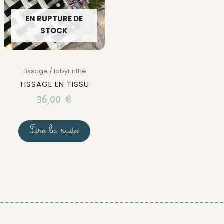
EN RUPTURE DE
STOCK
Tissage / labyrinthe
TISSAGE EN TISSU
36,00
€
Lire la suite