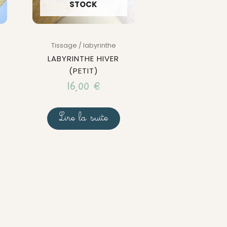
STOCK
Tissage / labyrinthe
LABYRINTHE HIVER
(PETIT)
16,00
€
Lire la suite