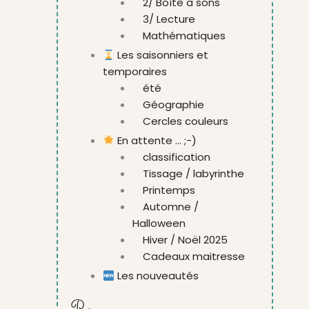
2/ Boîte à sons
3/ Lecture
Mathématiques
Les saisonniers et
temporaires
été
Géographie
Cercles couleurs
En attente ... ;-)
classification
Tissage / labyrinthe
Printemps
Automne /
Halloween
Hiver / Noël 2025
Cadeaux maitresse
Les nouveautés