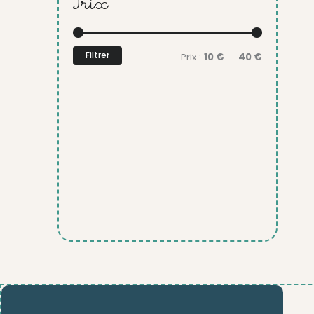
Prix
Prix
Prix
min
max
Filtrer
Prix :
10 €
—
40 €