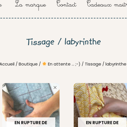
e
La marque
Contact
Cadeaux maitr
Tissage / labyrinthe
Accueil
/
Boutique
/
En attente ... ;-)
/ Tissage / labyrinthe
EN RUPTURE DE
EN RUPTURE DE