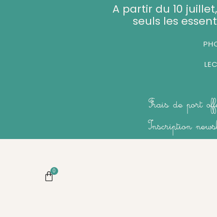
Aller
A partir du 10 juill
au
seuls les essent
contenu
PHO
LE
Frais de port of
Inscription new
0
Panier