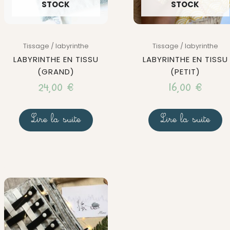
STOCK
STOCK
Tissage / labyrinthe
Tissage / labyrinthe
LABYRINTHE EN TISSU
LABYRINTHE EN TISSU
(GRAND)
(PETIT)
24,00
€
16,00
€
Lire la suite
Lire la suite