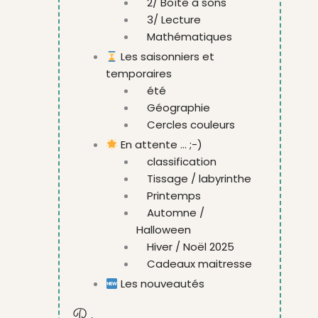
2/ Boîte à sons
3/ Lecture
Mathématiques
Les saisonniers et
temporaires
été
Géographie
Cercles couleurs
En attente ... ;-)
classification
Tissage / labyrinthe
Printemps
Automne /
Halloween
Hiver / Noël 2025
Cadeaux maitresse
Les nouveautés