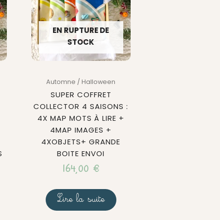
EN RUPTURE DE
STOCK
Automne / Halloween
SUPER COFFRET
COLLECTOR 4 SAISONS :
4X MAP MOTS À LIRE +
4MAP IMAGES +
4XOBJETS+ GRANDE
S
BOITE ENVOI
164,00
€
Lire la suite