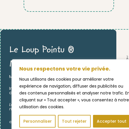
Le Loup Pointu ®
À
Montessori
Nous respectons votre vie privée.
MATÉRIEL ÉDUCATIF & PÉDAGOGIQUE
L
Nous utilisons des cookies pour améliorer votre
expérience de navigation, diffuser des publicités ou
Inspiration MONTESSORI pour PROFESSIONNELS
L
de la PETITE ENFANCE et / ou à LA MAISON.
des contenus personnalisés et analyser notre trafic. E
cliquant sur « Tout accepter », vous consentez à notre
C
Langage, miniatures,
phonologie,
utilisation des cookies.
mathématiques, activités sensorielles …
Personnaliser
Tout rejeter
Accepter tout
©2024 LE LOUP POINTU ♡ UNE CRÉATION
EVERANDYOU