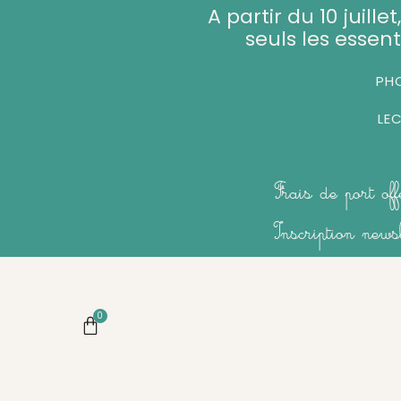
Aller
A partir du 10 juill
au
seuls les essent
contenu
PHO
LE
Frais de port of
Inscription new
0
Panier