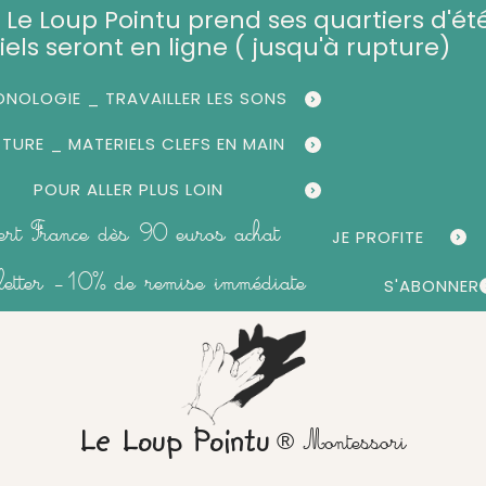
et, Le Loup Pointu prend ses quartiers d'été
iels seront en ligne ( jusqu'à rupture)
NOLOGIE _ TRAVAILLER LES SONS
CTURE _ MATERIELS CLEFS EN MAIN
POUR ALLER PLUS LOIN
fert France dès 90 euros achat
JE PROFITE
sletter -10% de remise immédiate
S'ABONNER
® Montessori
Le Loup Pointu