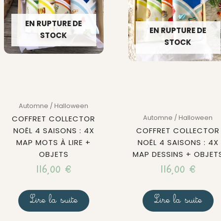
EN RUPTURE DE
EN RUPTURE DE
STOCK
STOCK
Automne / Halloween
Automne / Halloween
COFFRET COLLECTOR
NOËL 4 SAISONS : 4X
COFFRET COLLECTOR
MAP MOTS À LIRE +
NOËL 4 SAISONS : 4X
OBJETS
MAP DESSINS + OBJET
116,00
€
116,00
€
Lire la suite
Lire la suite