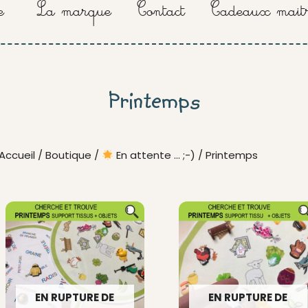
e
La marque
Contact
Cadeaux maitr
Printemps
Accueil
/
Boutique
/
En attente ... ;-)
/ Printemps
EN RUPTURE DE
EN RUPTURE DE