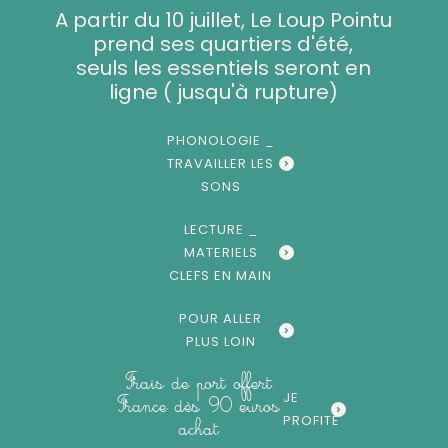
Aller
A partir du 10 juillet, Le Loup Pointu
au
prend ses quartiers d'été,
contenu
seuls les essentiels seront en
ligne ( jusqu'à rupture)
PHONOLOGIE _
TRAVAILLER LES
SONS
LECTURE _
MATERIELS
CLEFS EN MAIN
POUR ALLER
PLUS LOIN
Frais de port offert
JE
France dès 90 euros
PROFITE
achat