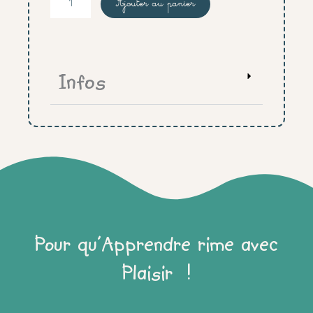
Ajouter au panier
de
tapis
alphabet
cursive
Infos
Pour qu'Apprendre rime avec
Plaisir !