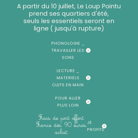
Aller
A partir du 10 juillet, Le Loup Pointu
au
prend ses quartiers d'été,
contenu
seuls les essentiels seront en
ligne ( jusqu'à rupture)
PHONOLOGIE _
TRAVAILLER LES
SONS
LECTURE _
MATERIELS
CLEFS EN MAIN
POUR ALLER
PLUS LOIN
Frais de port offert
JE
France dès 90 euros
PROFITE
achat