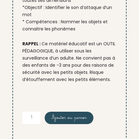
toutes ses dimensions
*Objectif : Identifier le son d’attaque d’un
mot
* Compétences : Nommer les objets et
connaitre les phonèmes
RAPPEL :
Ce matériel éducatif est un OUTIL
PÉDAGOGIQUE, à utiliser sous les
surveillance d’un adulte. Ne convient pas à
des enfants de -3 ans pour des raisons de
sécurité avec les petits objets. Risque
d’étouffement avec les petits éléments.
quantité
Ajouter au panier
de
"Range
ta