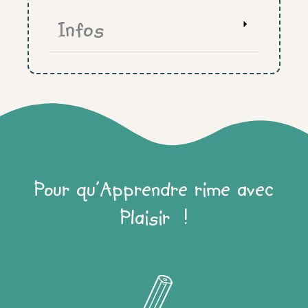
chambre"
Infos
pdf
uniquement
Pour qu'Apprendre rime avec
Plaisir !