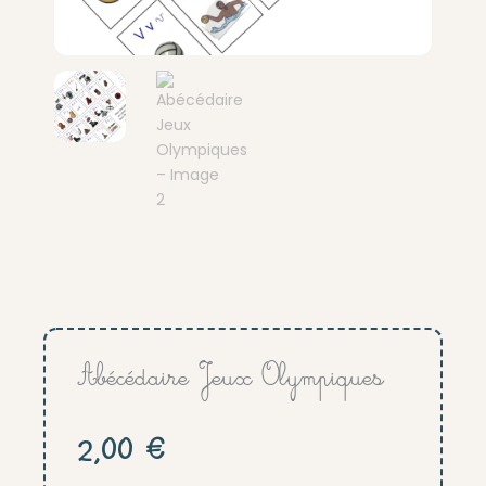
Abécédaire Jeux Olympiques
2,00
€