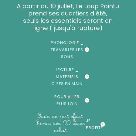
Aller
A partir du 10 juillet, Le Loup Pointu
au
prend ses quartiers d'été,
contenu
seuls les essentiels seront en
ligne ( jusqu'à rupture)
PHONOLOGIE _
TRAVAILLER LES
SONS
LECTURE _
MATERIELS
CLEFS EN MAIN
POUR ALLER
PLUS LOIN
Frais de port offert
JE
France dès 90 euros
PROFITE
achat