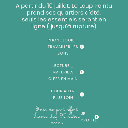
Aller
A partir du 10 juillet, Le Loup Pointu
au
prend ses quartiers d'été,
contenu
seuls les essentiels seront en
ligne ( jusqu'à rupture)
PHONOLOGIE _
TRAVAILLER LES
SONS
LECTURE _
MATERIELS
CLEFS EN MAIN
POUR ALLER
PLUS LOIN
Frais de port offert
JE
France dès 90 euros
PROFITE
achat