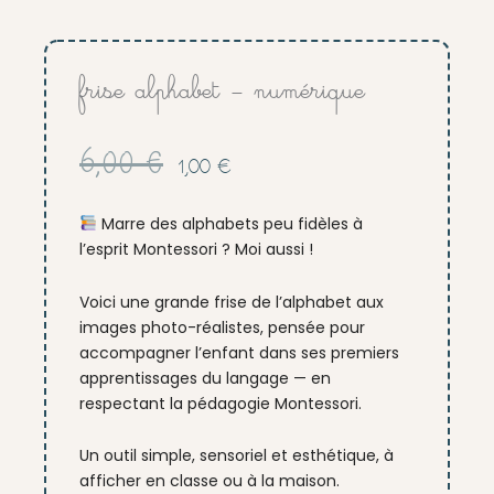
frise alphabet – numérique
Le
Le
6,00
€
1,00
€
prix
prix
initial
actuel
Marre des alphabets peu fidèles à
était :
est :
l’esprit Montessori ? Moi aussi !
6,00 €.
1,00 €.
Voici une grande frise de l’alphabet aux
images photo-réalistes, pensée pour
accompagner l’enfant dans ses premiers
apprentissages du langage — en
respectant la pédagogie Montessori.
Un outil simple, sensoriel et esthétique, à
afficher en classe ou à la maison.