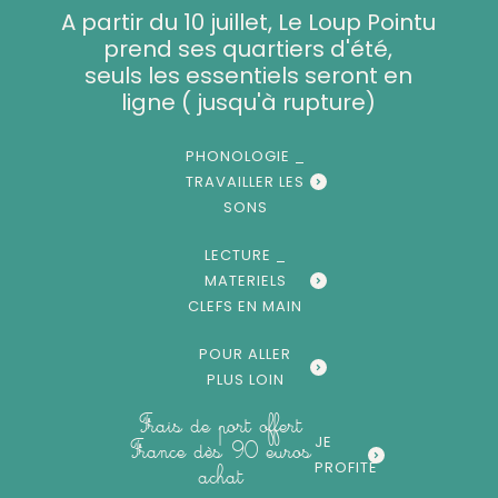
Aller
A partir du 10 juillet, Le Loup Pointu
au
prend ses quartiers d'été,
contenu
seuls les essentiels seront en
ligne ( jusqu'à rupture)
PHONOLOGIE _
TRAVAILLER LES
SONS
LECTURE _
MATERIELS
CLEFS EN MAIN
POUR ALLER
PLUS LOIN
Frais de port offert
JE
France dès 90 euros
PROFITE
achat