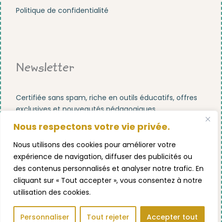
Politique de confidentialité
Newsletter
Certifiée sans spam, riche en outils éducatifs, offres
exclusives et nouveautés pédagogiques.
Nous respectons votre vie privée.
Nous utilisons des cookies pour améliorer votre
expérience de navigation, diffuser des publicités ou
des contenus personnalisés et analyser notre trafic. En
S'abonner maintenant !
cliquant sur « Tout accepter », vous consentez à notre
utilisation des cookies.
UP POINTU ® MONTESSORI !
Personnaliser
Tout rejeter
Accepter tout
FACEBOOK