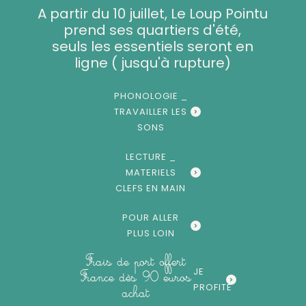
Aller
A partir du 10 juillet, Le Loup Pointu
au
prend ses quartiers d'été,
contenu
seuls les essentiels seront en
ligne ( jusqu'à rupture)
PHONOLOGIE _
TRAVAILLER LES
SONS
LECTURE _
MATERIELS
CLEFS EN MAIN
POUR ALLER
PLUS LOIN
Frais de port offert
JE
France dès 90 euros
PROFITE
achat