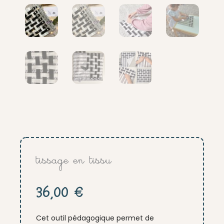
tissage en tissu
36,00
€
Cet outil pédagogique permet de