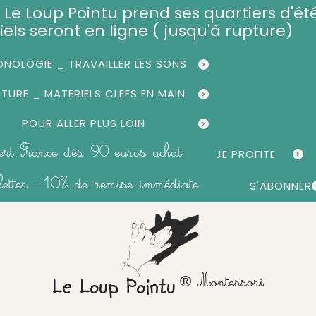
et, Le Loup Pointu prend ses quartiers d'été
iels seront en ligne ( jusqu'à rupture)
NOLOGIE _ TRAVAILLER LES SONS
CTURE _ MATERIELS CLEFS EN MAIN
POUR ALLER PLUS LOIN
fert France dès 90 euros achat
JE PROFITE
sletter -10% de remise immédiate
S'ABONNER
® Montessori
Le Loup Pointu