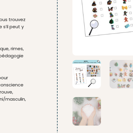
vous trouvez
s’il peut y
que, rimes,
, pédagogie
pour
 conscience
rouve,
ni/masculin,