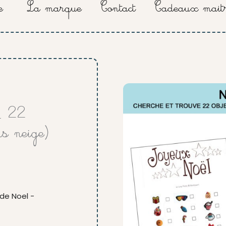
e
La marque
Contact
Cadeaux maitr
 _ 22
ns neige)
de Noel -