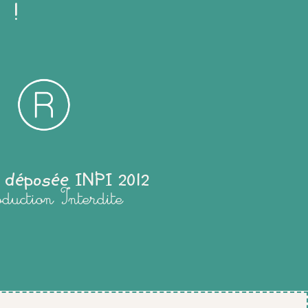
 !
 déposée INPI 2012
oduction Interdite