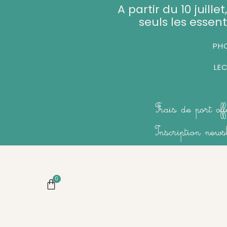
Aller
A partir du 10 juill
au
seuls les essent
contenu
PHO
LE
Frais de port of
Inscription new
0
Panier