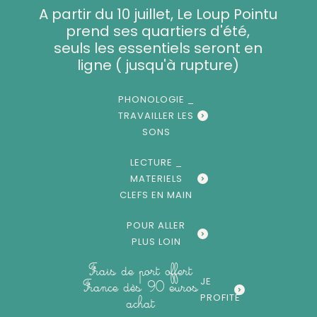
Aller
A partir du 10 juillet, Le Loup Pointu
au
prend ses quartiers d'été,
contenu
seuls les essentiels seront en
ligne ( jusqu'à rupture)
PHONOLOGIE _
TRAVAILLER LES
SONS
LECTURE _
MATERIELS
CLEFS EN MAIN
POUR ALLER
PLUS LOIN
Frais de port offert
JE
France dès 90 euros
PROFITE
achat