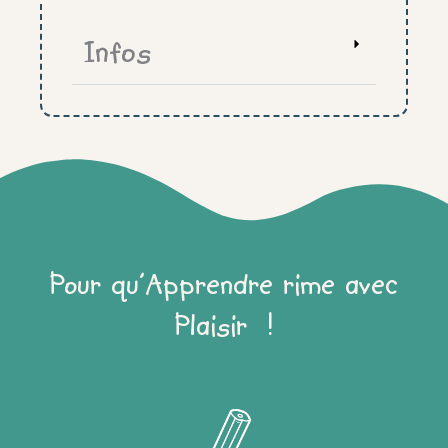
Lutin
farceur
Infos
Pour qu'Apprendre rime avec
Plaisir !