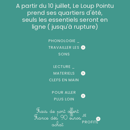
Aller
A partir du 10 juillet, Le Loup Pointu
au
prend ses quartiers d'été,
contenu
seuls les essentiels seront en
ligne ( jusqu'à rupture)
PHONOLOGIE _
TRAVAILLER LES
SONS
LECTURE _
MATERIELS
CLEFS EN MAIN
POUR ALLER
PLUS LOIN
Frais de port offert
JE
France dès 90 euros
PROFITE
achat