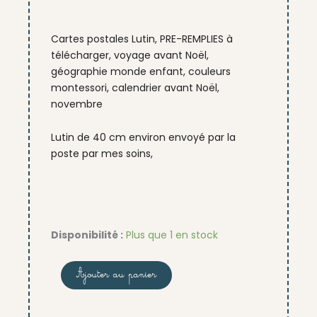
Cartes postales Lutin, PRE-REMPLIES à
télécharger, voyage avant Noël,
géographie monde enfant, couleurs
montessori, calendrier avant Noël,
novembre
Lutin de 40 cm environ envoyé par la
poste par mes soins,
quantité
Disponibilité :
Plus que 1 en stock
de
Cartes
Ajouter au panier
postales
+
véritable