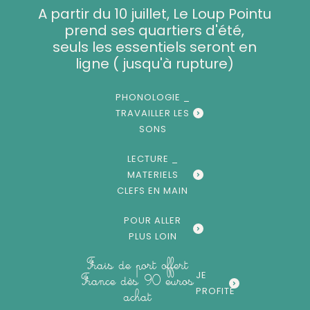
Aller
A partir du 10 juillet, Le Loup Pointu
au
prend ses quartiers d'été,
contenu
seuls les essentiels seront en
ligne ( jusqu'à rupture)
PHONOLOGIE _
TRAVAILLER LES
SONS
LECTURE _
MATERIELS
CLEFS EN MAIN
POUR ALLER
PLUS LOIN
Frais de port offert
JE
France dès 90 euros
PROFITE
achat