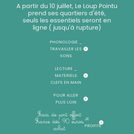
Aller
A partir du 10 juillet, Le Loup Pointu
au
prend ses quartiers d'été,
contenu
seuls les essentiels seront en
ligne ( jusqu'à rupture)
PHONOLOGIE _
TRAVAILLER LES
SONS
LECTURE _
MATERIELS
CLEFS EN MAIN
POUR ALLER
PLUS LOIN
Frais de port offert
JE
France dès 90 euros
PROFITE
achat