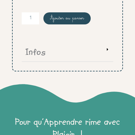
quantité
Ajouter au panier
de
Classification
tapis
+
animaux
Infos
Pour qu'Apprendre rime avec
Plaisir !