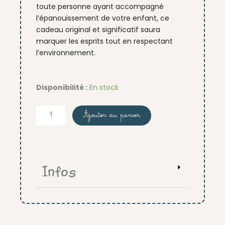
toute personne ayant accompagné
l’épanouissement de votre enfant, ce
cadeau original et significatif saura
marquer les esprits tout en respectant
l’environnement.
quantité
Disponibilité :
En stock
de
Pin's
Ajouter au panier
Ombelin
Arrosoir
Infos