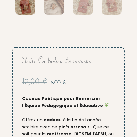
Pin’s Ombelin Arrosoir
Le
Le
12,00
€
6,00
€
prix
prix
initial
actuel
Cadeau Poétique pour Remercier
était :
est :
l’Équipe Pédagogique et Éducative
12,00 €.
6,00 €.
Offrez un
cadeau
à la fin de l’année
scolaire avec ce
pin’s arrosoir
. Que ce
soit pour la
maîtresse
, l’
ATSEM
, l’
AESH
, ou