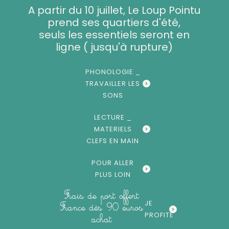
Aller
A partir du 10 juillet, Le Loup Pointu
au
prend ses quartiers d'été,
contenu
seuls les essentiels seront en
ligne ( jusqu'à rupture)
PHONOLOGIE _
TRAVAILLER LES
SONS
LECTURE _
MATERIELS
CLEFS EN MAIN
POUR ALLER
PLUS LOIN
Frais de port offert
JE
France dès 90 euros
PROFITE
achat