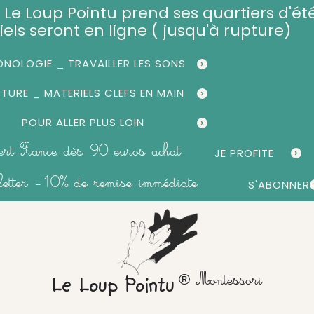
et, Le Loup Pointu prend ses quartiers d'été
iels seront en ligne ( jusqu'à rupture)
NOLOGIE _ TRAVAILLER LES SONS
CTURE _ MATERIELS CLEFS EN MAIN
POUR ALLER PLUS LOIN
fert France dès 90 euros achat
JE PROFITE
sletter -10% de remise immédiate
S'ABONNER
® Montessori
Le Loup Pointu