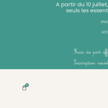
Aller
A partir du 10 juill
au
seuls les essent
contenu
PHO
LE
Frais de port of
Inscription new
0
Panier