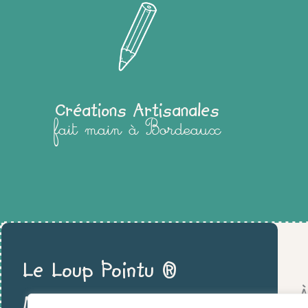
Créations Artisanales
fait main à Bordeaux
Le Loup Pointu ®
À
Montessori