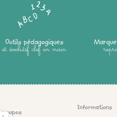
Outils pédagogiques
Marque
et évolutif clef en main
repr
Informations
 propos