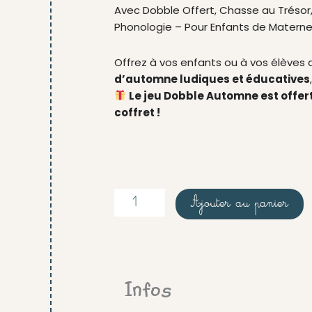
Avec Dobble Offert, Chasse au Trésor
Phonologie – Pour Enfants de Materne
Offrez à vos enfants ou à vos élèves
d’automne ludiques et éducatives
Le jeu Dobble Automne est offer
coffret !
quantité
Ajouter au panier
de
Coffret
activités
automne
-
numérique
Infos