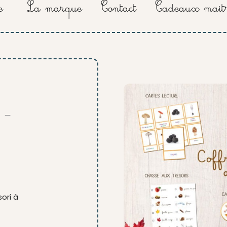
e
La marque
Contact
Cadeaux maitr
 –
ori à