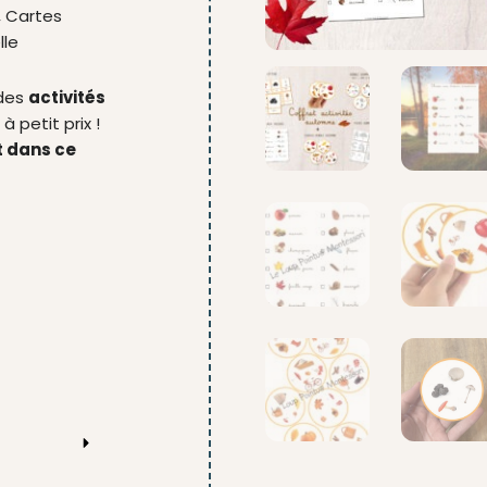
, Cartes
lle
 des
activités
, à petit prix !
t dans ce