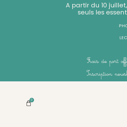
Aller
A partir du 10 juill
au
seuls les essent
contenu
PHO
LE
Frais de port of
Inscription new
0
Panier