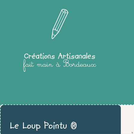
Créations Artisanales
fait main à Bordeaux
Le Loup Pointu ®