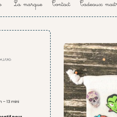
e
La marque
Contact
Cadeaux maitr
ouve
 – 13 mini
ucatif pour