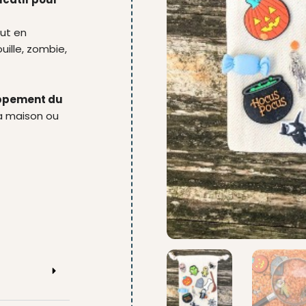
ut en
uille, zombie,
ppement du
a maison ou