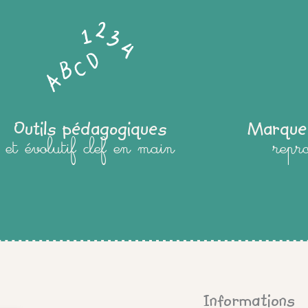
Outils pédagogiques
Marque
et évolutif clef en main
repr
Informations