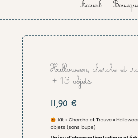
Accueil
Boutiqu
Halloween, cherche et tr
+13 objets
11,90
€
Kit « Cherche et Trouve » Halloween
objets (sans loupe)
Un jeu d’observation ludique et éd