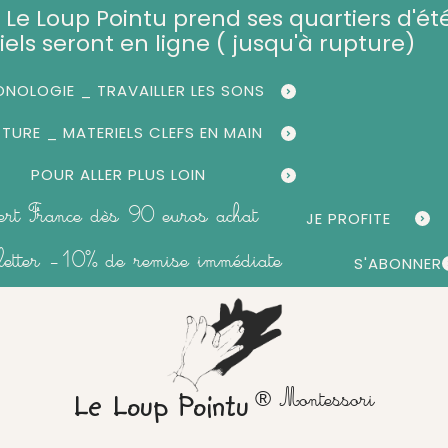
et, Le Loup Pointu prend ses quartiers d'été
iels seront en ligne ( jusqu'à rupture)
NOLOGIE _ TRAVAILLER LES SONS
CTURE _ MATERIELS CLEFS EN MAIN
POUR ALLER PLUS LOIN
fert France dès 90 euros achat
JE PROFITE
sletter -10% de remise immédiate
S'ABONNER
® Montessori
Le Loup Pointu