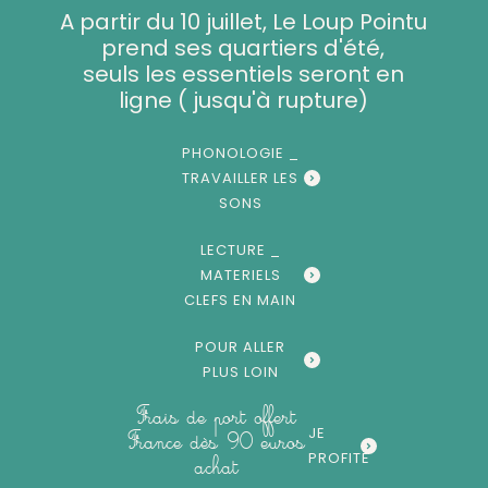
Aller
A partir du 10 juillet, Le Loup Pointu
au
prend ses quartiers d'été,
contenu
seuls les essentiels seront en
ligne ( jusqu'à rupture)
PHONOLOGIE _
TRAVAILLER LES
SONS
LECTURE _
MATERIELS
CLEFS EN MAIN
POUR ALLER
PLUS LOIN
Frais de port offert
JE
France dès 90 euros
PROFITE
achat