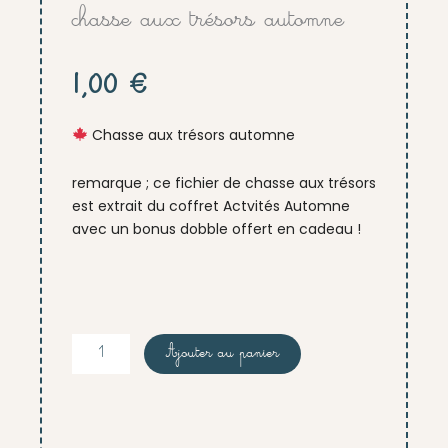
chasse aux trésors automne
1,00
€
Chasse aux trésors automne
remarque ; ce fichier de chasse aux trésors
est extrait du coffret Actvités Automne
avec un bonus dobble offert en cadeau !
quantité
Ajouter au panier
de
chasse
aux
trésors
automne